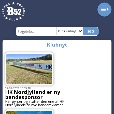
Kun i Klubnyt
Klubnyt
07-07-2026 15:39:18
HK Nordjylland er ny
bandesponsor
Her pynter og støtter den ene af HK
Nordjyllands to nye bandereklamer