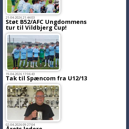
21-04-2026 21:44:03
Støt B52/AFC Ungdommens
tur til Vildbjerg Cup!
19-04-2026 17:06:43
Tak til Spæncom fra U12/13
02-04-2026 09:27:04
Årets ledere