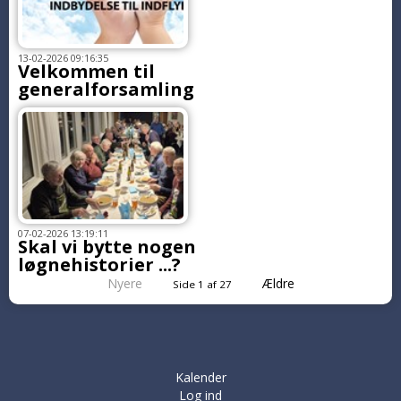
13-02-2026 09:16:35
Velkommen til
generalforsamling
07-02-2026 13:19:11
Skal vi bytte nogen
løgnehistorier ...?
Nyere
Ældre
Side 1 af 27
Kalender
Log ind