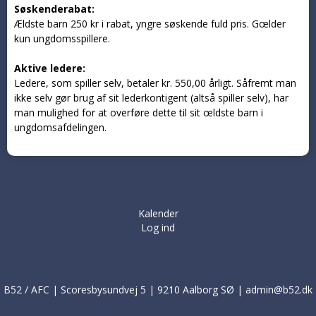
Søskenderabat:
Ældste barn 250 kr i rabat, yngre søskende fuld pris. Gœlder
kun ungdomsspillere.
Aktive ledere:
Ledere, som spiller selv, betaler kr. 550,00 årligt. Såfremt man
ikke selv gør brug af sit lederkontigent (altså spiller selv), har
man mulighed for at overføre dette til sit œldste barn i
ungdomsafdelingen.
Kalender
Log ind
B52 / AFC | Scoresbysundvej 5 | 9210 Aalborg SØ | admin@b52.dk