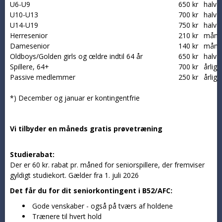
U6-U9
650 kr
halvår
U10-U13
700 kr
halvår
U14-U19
750 kr
halvår
Herresenior
210 kr
måned
Damesenior
140 kr
måned
Oldboys/Golden girls og œldre indtil 64 år
650 kr
halvår
Spillere, 64+
700 kr
årligt
Passive medlemmer
250 kr
årligt
*) December og januar er kontingentfrie
Vi tilbyder en måneds gratis prøvetræning
Studierabat:
Der er 60 kr. rabat pr. måned for seniorspillere, der fremviser
gyldigt studiekort. Gælder fra 1. juli 2026
Det får du for dit seniorkontingent i B52/AFC:
Gode venskaber - også på tværs af holdene
Trænere til hvert hold