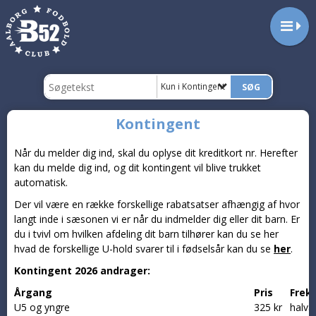
Kun i Kontingent
Kontingent
Når du melder dig ind, skal du oplyse dit kreditkort nr. Herefter
kan du melde dig ind, og dit kontingent vil blive trukket
automatisk.
Der vil være en række forskellige rabatsatser afhængig af hvor
langt inde i sæsonen vi er når du indmelder dig eller dit barn. Er
du i tvivl om hvilken afdeling dit barn tilhører kan du se her
hvad de forskellige U-hold svarer til i fødselsår kan du se
her
.
Kontingent 2026 andrager:
Årgang
Pris
Frek
U5 og yngre
325 kr
halvår